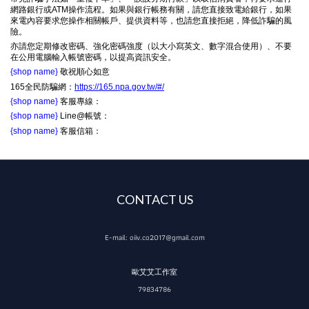
網路銀行或ATM操作流程。如果與銀行帳務有關，請您直接致電給銀行，如果
來電內容要求您操作相關帳戶、提供資料等，也請您直接拒絕，降低詐騙的風
險。
亦請您定期修改密碼、強化密碼強度（以大小寫英文、數字混合使用）、不要
在公用電腦輸入帳號密碼，以提高資訊安全。
{shop name}
敬祝順心如意
165全民防騙網：
https://165.npa.gov.tw/#/
{shop name}
客服專線：
{shop name}
Line@帳號：
{shop name}
客服信箱：
CONTACT US
E-mail: oiiv.co2017@gmail.com
歐艾艾工作室
79834786