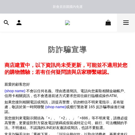
新馬港澳順豐到付配送
新會員首購國內免運
新馬港澳順豐到付配送
防詐騙宣導
商店建置中，以下資訊尚未受更新，可能並不適用於您
的購物體驗；若有任何疑問請與店家聯繫確認。
親愛的顧客您好
{shop name}
不會以任何名義、理由透過簡訊、電話向您索取相關金融帳戶、
信用卡相關資訊，也不會透過前述方式要求您前往銀行臨櫃或操作ATM。
如果您接到相關電話或簡訊，請提高警覺，切勿輕信不明來電指示，若有疑
慮，敬請於第一時間聯繫
{shop name}
或撥打警政署 165 反詐騙專線進行確
認。
當您接到來電顯示開頭為「+」、「+2」、」「+886」等不明來電，請務必提
高警覺，更要提防對方竄改電話號碼或假裝成特定公司、銀行、司法機關的手
法。不明連結、不認識的LINE好友邀請或簡訊，也請不要點選。
常見詐騙手法如「重複下單」、「誤設分期付款」以取信消費者，再要求進行