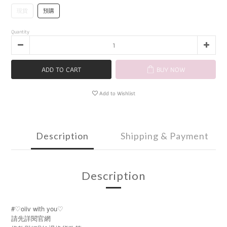
現貨
預購
Quantity
ADD TO CART
BUY NOW
Add to Wishlist
Description
Shipping & Payment
Description
#♡oiiv with you♡
請先詳閱官網