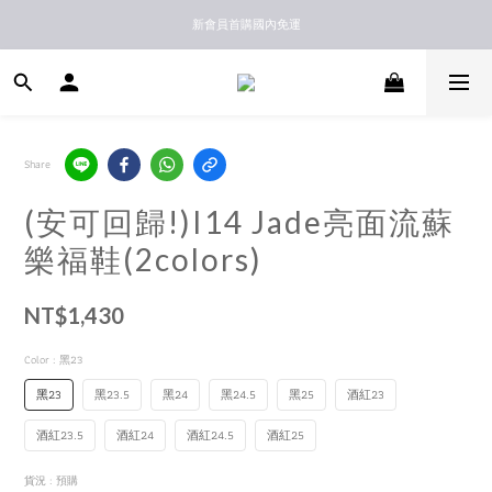
新馬港澳順豐到付配送
新會員首購國內免運
新馬港澳順豐到付配送
Share
(安可回歸!)I14 Jade亮面流蘇
樂福鞋(2colors)
NT$1,430
Color
: 黑23
黑23
黑23.5
黑24
黑24.5
黑25
酒紅23
酒紅23.5
酒紅24
酒紅24.5
酒紅25
貨況
: 預購