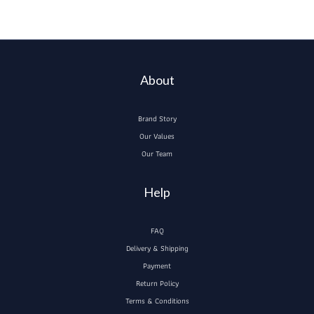
About
Brand Story
Our Values
Our Team
Help
FAQ
Delivery & Shipping
Payment
Return Policy
Terms & Conditions