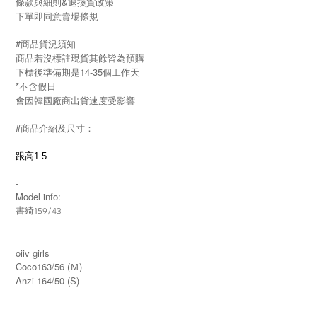
條款與細則&退換貨政策
下單即同意賣場條規
#商品貨況須知
商品若沒標註現貨其餘皆為預購
下標後準備期是14-35個工作天
*不含假日
會因韓國廠商出貨速度受影響
#商品介紹及尺寸：
跟高1.5
-
Model info:
書綺159/43
oiiv girls
Coco163/56 (Ｍ)
Anzi 164/50 (S)