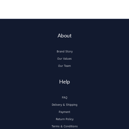
About
Brand Story
Our Values
Our Team
Help
FAQ
Delivery & Shipping
Payment
Return Policy
Terms & Conditions