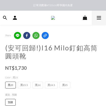
訂單消費滿NT$3500即享國內免運
新馬港澳順豐到付配送
新馬港澳順豐到付配送
Share
(安可回歸!)I16 Milo釘釦高筒
圓頭靴
NT$1,730
Color
: 黑23
黑23
黑23.5
黑24
黑24.5
黑25
貨況
: 預購
預購