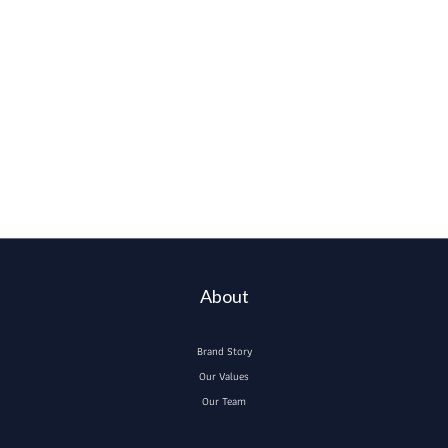
About
Brand Story
Our Values
Our Team