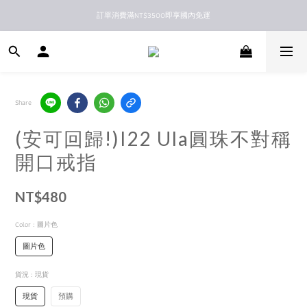
訂單消費滿NT$3500即享國內免運
新馬港澳順豐到付配送
新馬港澳順豐到付配送
Share
(安可回歸!)I22 Ula圓珠不對稱
開口戒指
NT$480
Color
: 圖片色
圖片色
貨況
: 現貨
現貨
預購