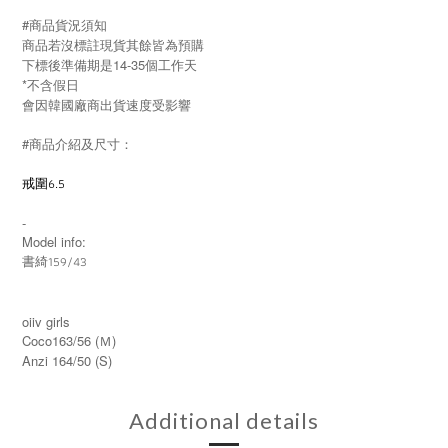
#商品貨況須知
商品若沒標註現貨其餘皆為預購
下標後準備期是14-35個工作天
*不含假日
會因韓國廠商出貨速度受影響
#商品介紹及尺寸：
戒圍6.5
-
Model info:
書綺159/43
oiiv girls
Coco163/56 (Ｍ)
Anzi 164/50 (S)
Additional details