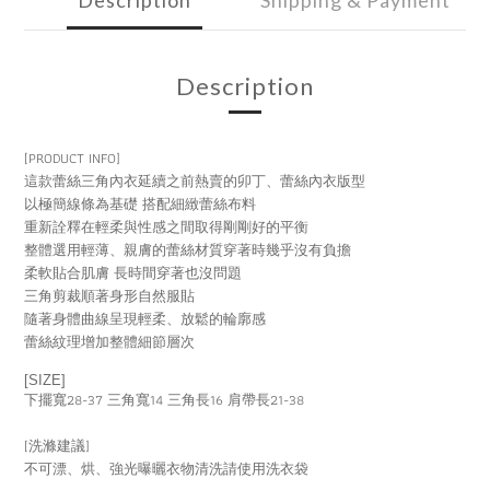
Description
Shipping & Payment
Description
[PRODUCT INFO]
這款蕾絲三角內衣延續之前熱賣的卯丁、蕾絲內衣版型
以極簡線條為基礎 搭配細緻蕾絲布料
重新詮釋在輕柔與性感之間取得剛剛好的平衡
整體選用輕薄、親膚的蕾絲材質穿著時幾乎沒有負擔
柔軟貼合肌膚 長時間穿著也沒問題
三角剪裁順著身形自然服貼
隨著身體曲線呈現輕柔、放鬆的輪廓感
蕾絲紋理增加整體細節層次
[SIZE]
下擺寬28-37 三角寬14 三角長16 肩帶長21-38
[洗滌建議]
不可漂、烘、強光曝曬衣物清洗請使用洗衣袋