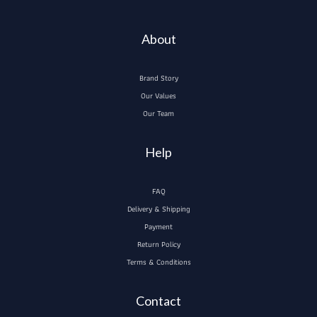
About
Brand Story
Our Values
Our Team
Help
FAQ
Delivery & Shipping
Payment
Return Policy
Terms & Conditions
Contact