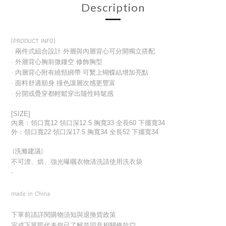
Description
[PRODUCT INFO]
· 兩件式組合設計 外層與內層背心可分開獨立搭配
· 外層背心胸前微鏤空 修飾胸型
· 內層背心附有繞頸綁帶 可繫上蝴蝶結增加亮點
· 面料舒適順身 撞色讓層次感更豐富
· 分開或疊穿都輕鬆穿出隨性時髦感
[SIZE]
內裏：領口寬12 領口深12.5 胸寬33 全長60 下擺寬34
外：領口寬22 領口深17.5 胸寬34 全長52 下擺寬34
[洗滌建議]
不可漂、烘、強光曝曬衣物清洗請使用洗衣袋
-
made in China
下單前請詳閱購物須知與退換貨政策
完成下單即代表您已了解並同意相關條款
♡