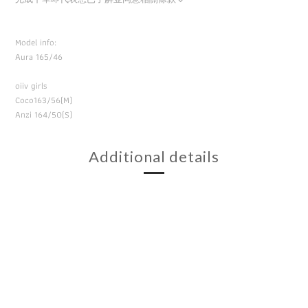
Model info:
Aura 165/46
oiiv girls
Coco163/56(M)
Anzi 164/50(S)
Additional details