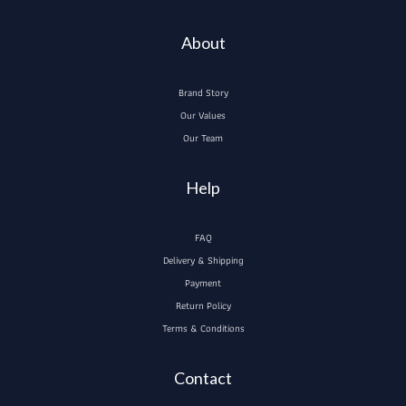
About
Brand Story
Our Values
Our Team
Help
FAQ
Delivery & Shipping
Payment
Return Policy
Terms & Conditions
Contact