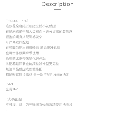
Description
[PRODUCT INFO]
這款花朵綁繩以細緻立體小花點綴
在簡約線條中加入柔和而不過分甜膩的裝飾感
輕盈的繩身搭配透感花朵
可作為繞脖配戴
在頸間勾勒出細緻輪廓 增添優雅氣息
也可當作腰間綁帶使用
為整體比例帶來變化與亮點
搭配花苞洋裝也能讓整體造型更完整
無論單品點綴或整體搭配
都能輕鬆轉換風格 是一款搭配性極高的配件
[SIZE]
全長162
[洗滌建議]
不可漂、烘、強光曝曬衣物清洗請使用洗衣袋
-