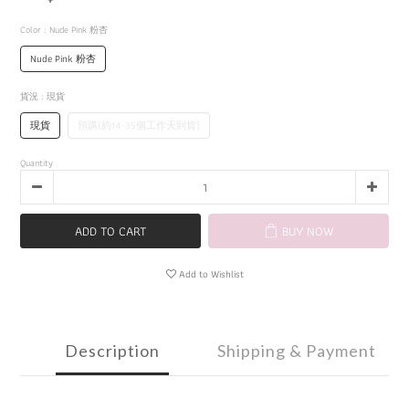
Color
: Nude Pink 粉杏
Nude Pink 粉杏
貨況
: 現貨
現貨
預購(約14-35個工作天到貨)
Quantity
ADD TO CART
BUY NOW
Add to Wishlist
Description
Shipping & Payment