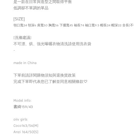
是一款在日常與造型之間取得平衡
低調卻不單調的單品
[SIZE]
領口寬24 領深6 肩寬50 胸寬56 下擺寬45 袖長74 袖口寬9.5 帽長24 帽深22 全長(不
[洗滌建議]
不可漂、烘、強光曝曬衣物清洗請使用洗衣袋
-
made in China
下單前請詳閱購物須知與退換貨政策
完成下單即代表您已了解並同意相關條款
♡
Model info:
書綺159/43
oiiv girls
Coco163/56(M)
Anzi 164/50(S)