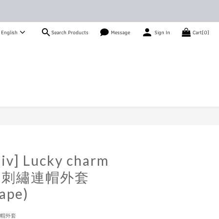
Search Products
English
Message
Sign In
Cart(0)
iv] Lucky charm
die刺繡連帽外套
rape)
刺繡連帽外套