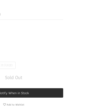
出
個工作天到貨)
Sold Out
otify When in Stock
Add to Wishlist