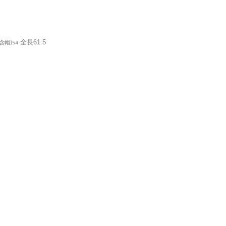
含帽)54
全長61.5