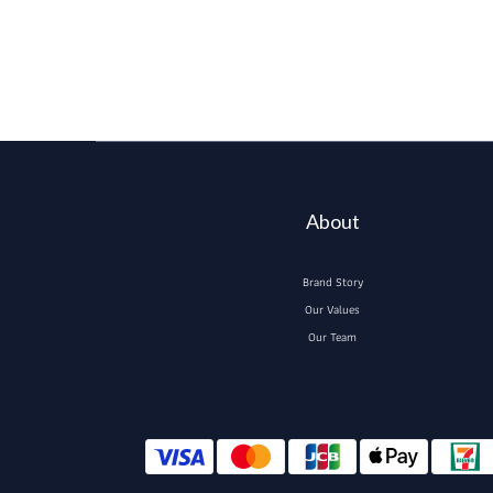
About
Brand Story
Our Values
Our Team