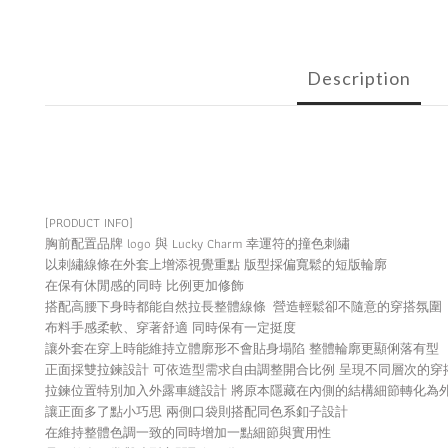
Description
[PRODUCT INFO]
胸前配置品牌 logo 與 Lucky Charm 幸運符的撞色刺繡
以刺繡線條在外套上增添視覺重點 版型採偏寬鬆的短版輪廓
在保有休閒感的同時 比例更加修飾
搭配高腰下身時都能自然拉長整體線條 營造輕鬆卻不隨意的穿搭氛圍
布料手感柔軟、穿著舒適 同時保有一定挺度
讓外套在穿上時能維持立體廓形不會貼身塌陷 整體輪廓更顯俐落有型
正面採雙拉鍊設計 可依造型需求自由調整開合比例 呈現不同層次的穿
拉鍊位置特別加入外露車縫設計 將原本隱藏在內側的結構細節轉化為
讓正面多了點小巧思 兩側口袋則搭配同色系釦子設計
在維持整體色調一致的同時增加一點細節與實用性