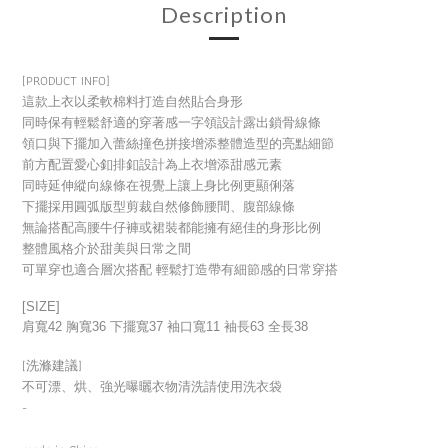
Description
[PRODUCT INFO]
這款上衣以柔軟棉料打造自然貼合身形
同時保有輕鬆舒適的穿著感一字領設計露出鎖骨線條
領口與下擺加入蕾絲撞色拼接增添整體造型的亮點細節
前方配置愛心釦排釦設計為上衣增添甜感元素
同時延伸縱向線條在視覺上讓上身比例更顯俐落
下擺採用圓弧版型剪裁自然修飾腰間、腹部線條
無論搭配高腰牛仔褲或裙裝都能擁有絕佳的身形比例
整體風格介於甜美與日常之間
可單穿也適合層次搭配 輕鬆打造帶有細節感的日常穿搭
[SIZE]
肩寬42 胸寬36 下擺寬37 袖口寬11 袖長63 全長38
[洗滌建議]
不可漂、烘、強光曝曬衣物清洗請使用洗衣袋
-