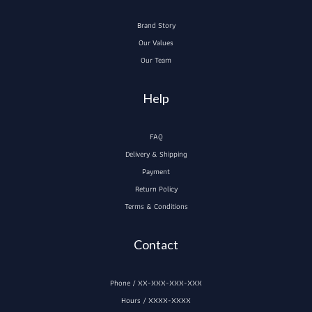
Brand Story
Our Values
Our Team
Help
FAQ
Delivery & Shipping
Payment
Return Policy
Terms & Conditions
Contact
Phone / XX-XXX-XXX-XXX
Hours / XXXX-XXXX