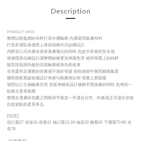
Description
[PRODUCT INFO]
整體以輕盈網紗布料打造外層輪廓 內層選用親膚布料
打造舒適貼身感受上身採假兩件式結構設計
內附背心式內裏在保有透膚層次的同時 也提升穿著的安全感
側邊隱形拉鍊設計讓整體線條更加俐落乾淨 維持視覺上的純粹
版型採低調內斂的花苞輪廓裙身自然收束
呈現柔和且優雅的份量感不過於張揚 卻在細節中展現精緻氣質
腰部搭配寬版收腰設計有效勾勒腰身比例 視覺上更顯瘦
袖型以公主袖輪廓呈現 並延伸袖長設計修飾手臂線條的同時 也增添一
點復古柔美氛圍
整體在透膚與包覆之間取得平衡是一件適合日常、約會或正式場合皆能
自然駕馭的柔美單品
[SIZE]
領口寬27 領深16 肩寬41 袖口寬12-24 袖長20 胸寬42 下擺寬70-80 全
長78