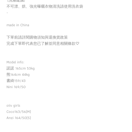
[洗滌建議]
不可漂、烘、強光曝曬衣物清洗請使用洗衣袋
-
made in China
下單前請詳閱購物須知與退換貨政策
完成下單即代表您已了解並同意相關條款
♡
Model info:
諾諾 165cm 53kg
熊164cm 44kg
書綺
159/43
Nini 169/50
oiiv girls
Coco163/56(M)
Anzi 164/50(S)