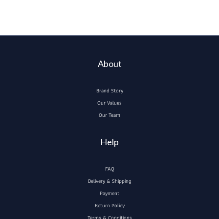
About
Brand Story
Our Values
Our Team
Help
FAQ
Delivery & Shipping
Payment
Return Policy
Terms & Conditions