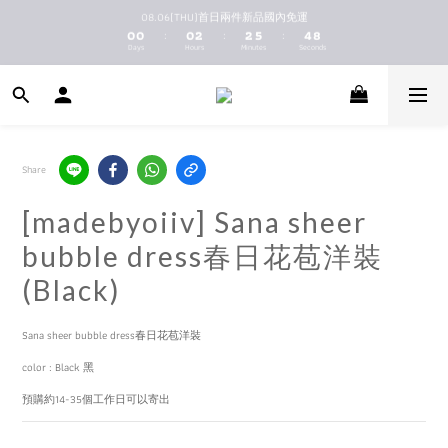
1
1
1
3
3
6
5
9
08.06(THU)首日兩件新品國內免運
新馬港澳順豐到付配送
0
0
0
2
2
5
4
8
:
:
:
Days
Hours
Minutes
Seconds
1
1
4
3
7
0
0
3
2
6
2
1
5
新馬港澳順豐到付配送
1
0
4
0
3
2
1
Share
0
[madebyoiiv] Sana sheer
bubble dress春日花苞洋裝
(Black)
Sana sheer bubble dress春日花苞洋裝
color : Black 黑
預購約14-35個工作日可以寄出