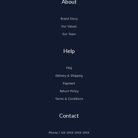
About
Brand Story
Our Values
Our Team
Help
FAQ
Delivery & Shipping
Payment
Return Policy
Terms & Conditions
Contact
Phone / XX-XXX-XXX-XXX