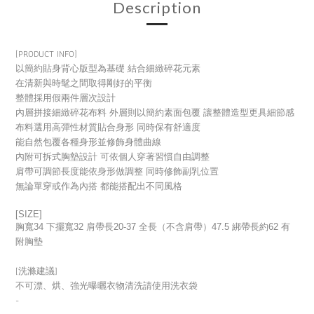
Description
[
PRODUCT INFO]
以簡約貼身背心版型為基礎 結合細緻碎花元素
在清新與時髦之間取得剛好的平衡
整體採用假兩件層次設計
內層拼接細緻碎花布料 外層則以簡約素面包覆 讓整體造型更具細節感
布料選用高彈性材質貼合身形 同時保有舒適度
能自然包覆各種身形並修飾身體曲線
內附可拆式胸墊設計 可依個人穿著習慣自由調整
肩帶可調節長度能依身形做調整 同時修飾副乳位置
無論單穿或作為內搭 都能搭配出不同風格
[SIZE]
胸寬34 下擺寬32 肩帶長20-37 全長（不含肩帶）47.5 綁帶長約62 有
附胸墊
[洗滌建議]
不可漂、烘、強光曝曬衣物清洗請使用洗衣袋
-