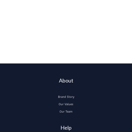
About
Brand Story
Our Values
Our Team
Help