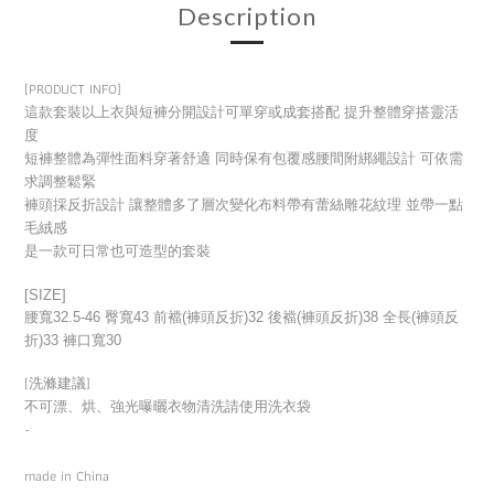
Description
[PRODUCT INFO]
這款套裝以上衣與短褲分開設計可單穿或成套搭配 提升整體穿搭靈活
度
短褲整體為彈性面料穿著舒適 同時保有包覆感腰間附綁繩設計 可依需
求調整鬆緊
褲頭採反折設計 讓整體多了層次變化布料帶有蕾絲雕花紋理 並帶一點
毛絨感
是一款可日常也可造型的套裝
[SIZE]
腰寬32.5-46 臀寬43 前襠(褲頭反折)32 後襠(褲頭反折)38 全長(褲頭反
折)33 褲口寬30
[洗滌建議]
不可漂、烘、強光曝曬衣物清洗請使用洗衣袋
-
made in China