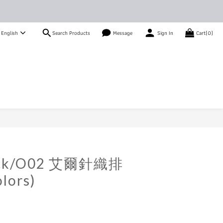
Search Products
English
Message
Sign In
Cart(0)
BUY NOW
ck/O02 艾爾針織排
ors)