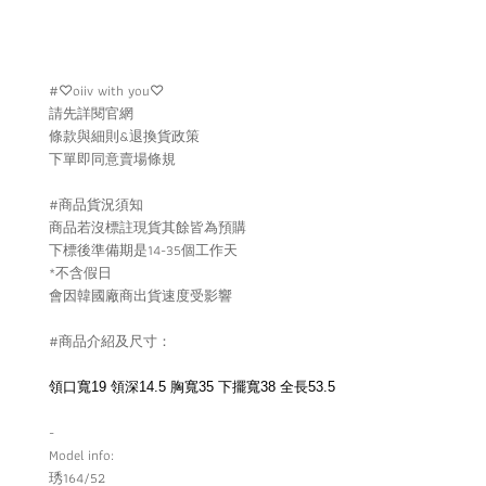
#♡oiiv with you♡
請先詳閱官網
條款與細則&退換貨政策
下單即同意賣場條規
#商品貨況須知
商品若沒標註現貨其餘皆為預購
下標後準備期是14-35個工作天
*不含假日
會因韓國廠商出貨速度受影響
#商品介紹及尺寸：
領口寬19 領深14.5 胸寬35 下擺寬38 全長53.5
-
Model info:
琇164/52