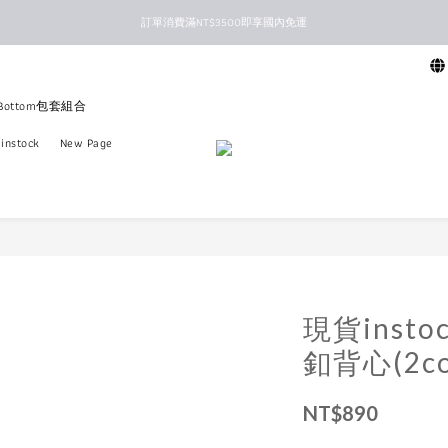
訂單消費滿NT$3500即享國內免運
新馬港澳順豐到付配送
新馬港澳順豐到付配送
+Bottom包套組合
instock
New Page
現貨insto
釦背心(2col
NT$890