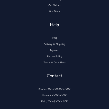
Our Values
Our Team
Help
FAQ
Delivery & Shipping
Payment
Return Policy
Terms & Conditions
Contact
Phone / XX-XXX-XXX-XXX
Hours / XXXX-XXXX
Mail / XXX@XXXX.COM