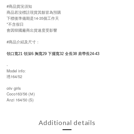
#商品貨況須知
商品若沒標註現貨其餘皆為預購
下標後準備期是14-35個工作天
*不含假日
會因韓國廠商出貨速度受影響
#商品介紹及尺寸：
領口寬21 領深6 胸寬29 下擺寬32 全長38 肩帶長24-43
-
Model info:
琇164/52
oiiv girls
Coco163/56 (Ｍ)
Anzi 164/50 (S)
Additional details