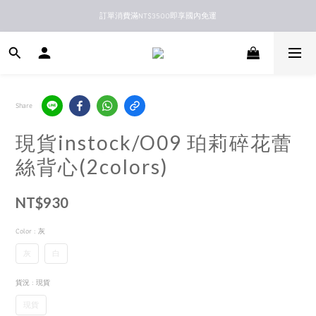
訂單消費滿NT$3500即享國內免運
新馬港澳順豐到付配送
新馬港澳順豐到付配送
Share
現貨instock/O09 珀莉碎花蕾
絲背心(2colors)
NT$930
Color
: 灰
灰
白
貨況
: 現貨
現貨