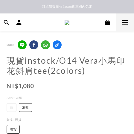
訂單消費滿NT$3500即享國內免運
新馬港澳順豐到付配送
新馬港澳順豐到付配送
Share
現貨instock/O14 Vera小馬印
花斜肩tee(2colors)
NT$1,080
Color
: 灰藍
白
灰藍
貨況
: 現貨
現貨