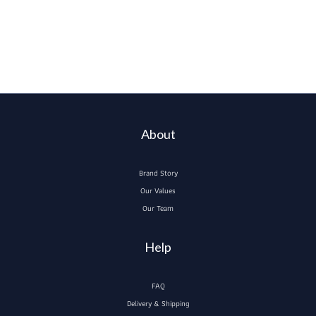
About
Brand Story
Our Values
Our Team
Help
FAQ
Delivery & Shipping