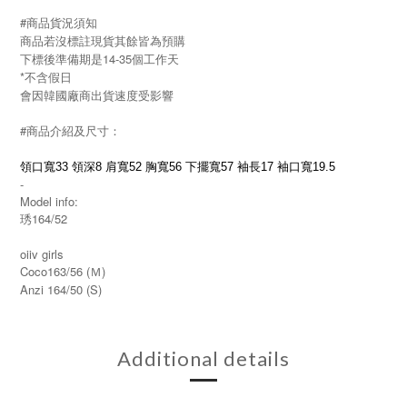
#商品貨況須知
商品若沒標註現貨其餘皆為預購
下標後準備期是14-35個工作天
*不含假日
會因韓國廠商出貨速度受影響
#商品介紹及尺寸：
領口寬33 領深8 肩寬52 胸寬56 下擺寬57 袖長17 袖口寬19.5
-
Model info:
琇164/52
oiiv girls
Coco163/56 (Ｍ)
Anzi 164/50 (S)
Additional details