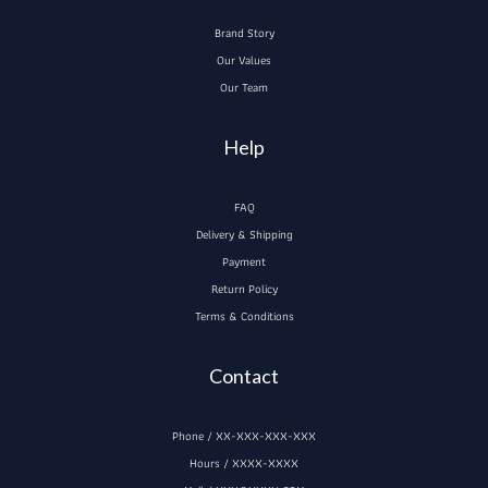
Brand Story
Our Values
Our Team
Help
FAQ
Delivery & Shipping
Payment
Return Policy
Terms & Conditions
Contact
Phone / XX-XXX-XXX-XXX
Hours / XXXX-XXXX