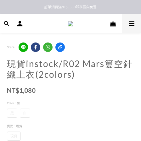
訂單消費滿NT$3500即享國內免運
新馬港澳順豐到付配送
新馬港澳順豐到付配送
Share
現貨instock/R02 Mars簍空針
織上衣(2colors)
NT$1,080
Color
: 黑
黑
白
貨況
: 現貨
現貨