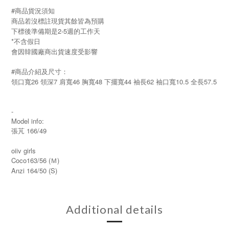
#商品貨況須知
商品若沒標註現貨其餘皆為預購
下標後準備期是2-5週的工作天
*不含假日
會因韓國廠商出貨速度受影響
#商品介紹及尺寸：
領口寬26 領深7 肩寬46 胸寬48 下擺寬44 袖長62 袖口寬10.5 全長57.5
-
Model info:
張芃 166/49
oiiv girls
Coco163/56 (Ｍ)
Anzi 164/50 (S)
Additional details