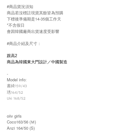
#商品貨況須知
商品若沒標註現貨其餘皆為預購
下標後準備期是14-35個工作天
*不含假日
會因韓國廠商出貨速度受影響
#商品介紹及尺寸：
跟高2
商品為韓國東大門設計／中國製造
-
Model info:
書綺159/43
164/52
琇
Uki 168/52
oiiv girls
Coco163/56 (Ｍ)
Anzi 164/50 (S)