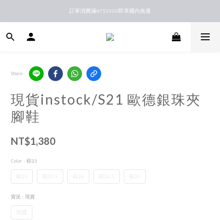
訂單消費滿NT$3500即享國內免運
新馬港澳順豐到付配送
新馬港澳順豐到付配送
Share
現貨instock/S21 歐德銀珠夾
腳鞋
NT$1,380
Color
: 棕23
棕23
棕23.5
棕24
棕24.5
棕25
貨況
: 現貨
現貨