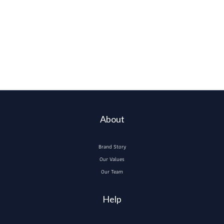
About
Brand Story
Our Values
Our Team
Help