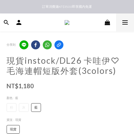
訂單消費滿NT$3500即享國內免運
新馬港澳順豐到付配送
新馬港澳順豐到付配送
分享到
現貨instock/DL26 卡哇伊♡
毛海連帽短版外套(3colors)
NT$1,180
顏色
: 藍
粉
灰
藍
貨況
: 現貨
現貨