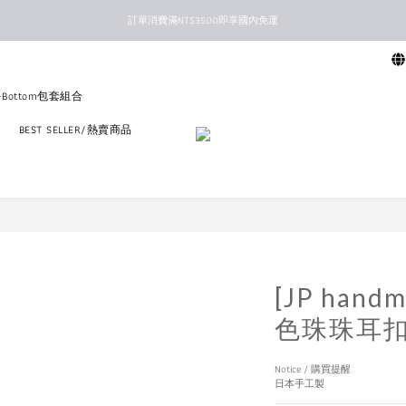
訂單消費滿NT$3500即享國內免運
新馬港澳順豐到付配送
新馬港澳順豐到付配送
p+Bottom包套組合
區
BEST SELLER/熱賣商品
[JP han
色珠珠耳
Notice / 購買提醒
日本手工製