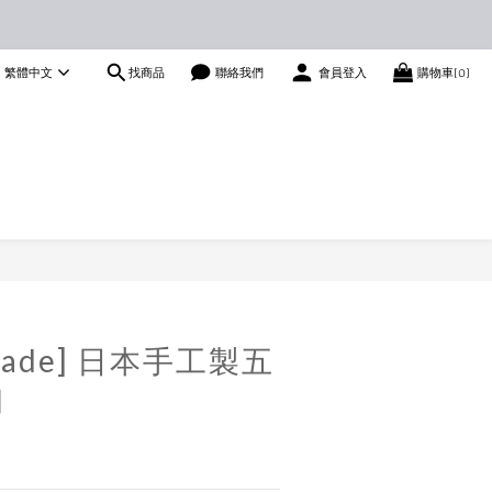
找商品
繁體中文
聯絡我們
會員登入
購物車(0)
dmade] 日本手工製五
扣