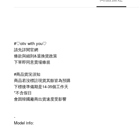
#♡oiiv with you♡
請先詳閱官網
條款與細則&退換貨政策
下單即同意賣場條規
#商品貨況須知
商品若沒標註現貨其餘皆為預購
下標後準備期是14-35個工作天
*不含假日
會因韓國廠商出貨速度受影響
-
Model info: