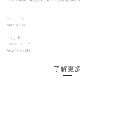
Model info:
Aura 165/46
oiiv girls
Coco163/56(M)
Anzi 164/50(S)
了解更多