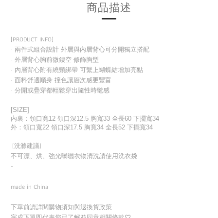
商品描述
[PRODUCT INFO]
· 兩件式組合設計 外層與內層背心可分開獨立搭配
· 外層背心胸前微鏤空 修飾胸型
· 內層背心附有繞頸綁帶 可繫上蝴蝶結增加亮點
· 面料舒適順身 撞色讓層次感更豐富
· 分開或疊穿都輕鬆穿出隨性時髦感
[SIZE]
內裏：領口寬12 領口深12.5 胸寬33 全長60 下擺寬34
外：領口寬22 領口深17.5 胸寬34 全長52 下擺寬34
[洗滌建議]
不可漂、烘、強光曝曬衣物清洗請使用洗衣袋
-
made in China
下單前請詳閱購物須知與退換貨政策
完成下單即代表您已了解並同意相關條款
♡