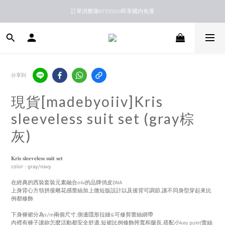
訂單消費滿NT$3500即享國內免運
新馬港澳順豐到付配送
新馬港澳順豐到付配送
分享到
現貨[madebyoiiv]Kris
sleeveless suit set (gray棕
灰)
𝐊𝐫𝐢𝐬 𝐬𝐥𝐞𝐞𝐯𝐞𝐥𝐞𝐬𝐬 𝐬𝐮𝐢𝐭 𝐬𝐞𝐭
color : gray/navy
在經典的西裝套裝元素融合oiiv的品牌俏皮DNA
上身背心方領拼接雕花感蕾絲加上微短版設計以及後背可調節,讓不同身型穿起來比
例都修飾
下身褲裙分為s/m兩個尺寸,側邊隱形拉鏈&可修剪蕾絲綁帶
內裡有褲子讓妳怎麼活動都安全舒適,短裙比例修飾胯寬和腿長,搭配小key point蕾絲