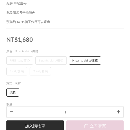
短褲,時髦度up!
此款請參考平拍顏色
預購約 14-35個工作日可以寄出
NT$1,680
顏色
: M pants skirt/褲裙
FREE top/背心
S pants skirt/褲裙
M pants skirt/褲裙
S set/套裝
M set/套裝
貨況
: 現貨
現貨
數量
加入購物車
立即購買