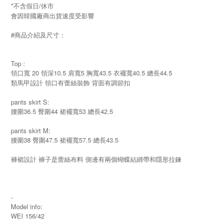
*不含假日/休市
會因韓國廠商出貨速度受影響
#商品介紹及尺寸：
Top :
領口寬 20 領深10.5 肩寬5 胸寬43.5 衣襬寬40.5 總長44.5
類馬甲設計 領口有蕾絲裝飾 背面有調節扣
pants skirt S:
腰圍36.5 臀圍44 裙襬寬53 總長42.5
pants skirt M:
腰圍38 臀圍47.5 裙襬寬57.5 總長43.5
褲裙設計 褲子是蕾絲布料 側邊有兩個蝴蝶結綁帶和隱形拉鍊
-
Model info:
WEI 156/42