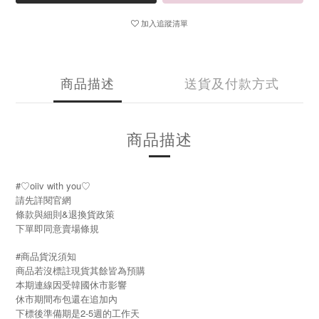
加入追蹤清單
商品描述
送貨及付款方式
商品描述
#♡oiiv with you♡
請先詳閱官網
條款與細則&退換貨政策
下單即同意賣場條規
#商品貨況須知
商品若沒標註現貨其餘皆為預購
本期連線因受韓國休市影響
休市期間布包還在追加內
下標後準備期是2-5週的工作天