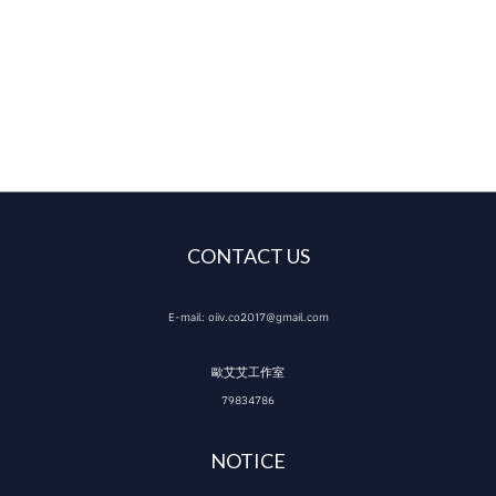
CONTACT US
E-mail: oiiv.co2017@gmail.com
歐艾艾工作室
79834786
NOTICE