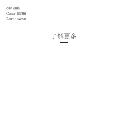
oiiv girls
Coco163/56
Anzi 164/50
了解更多