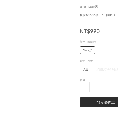
color : Black黑
預購約14-35個工作日可以寄
NT$990
顏色
: Black黑
Black黑
貨況
: 現貨
現貨
預購(約14-35
數量
加入購物車