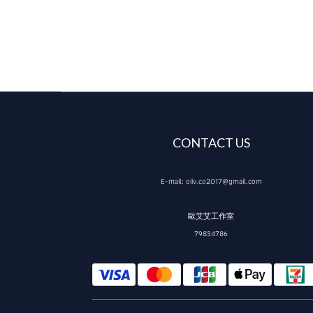
CONTACT US
E-mail: oiiv.co2017@gmail.com
歐艾艾工作室
79834786