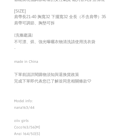
[SIZE]
肩帶長21-40 胸寬32 下擺寬32 全長（不含肩帶）35
肩帶可調節、胸墊可拆
[洗滌建議]
不可漂、烘、強光曝曬衣物清洗請使用洗衣袋
-
made in China
下單前請詳閱購物須知與退換貨政策
完成下單即代表您已了解並同意相關條款
♡
Model info:
nana163/44
oiiv girls
Coco163/56(M)
Anzi 164/50(S)