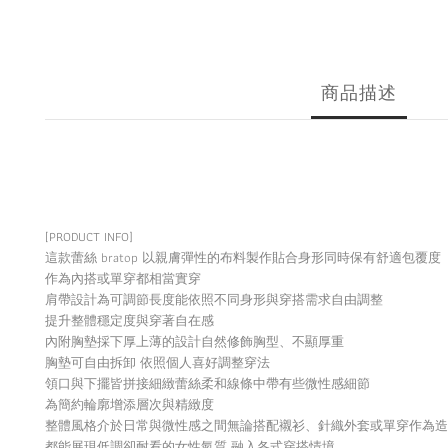
商品描述
[PRODUCT INFO]
這款蕾絲 bratop 以親膚彈性的布料製作貼合身形同時保有舒適包覆度
作為內搭或單穿都相當實穿
肩帶設計為可調節長度能依照不同身形與穿搭需求自由調整
提升整體穩定度與穿著自在感
內附胸墊採下厚上薄的設計自然修飾胸型、不顯厚重
胸墊可自由拆卸 依照個人喜好調整穿法
領口與下擺皆拼接細緻蕾絲柔和線條中帶有些微性感細節
為簡約輪廓增添層次與精緻度
整體風格介於日常與微性感之間無論搭配襯衫、針織外套或單穿作為造
都能展現低調卻耐看的女性氣質 融入各式穿搭情境