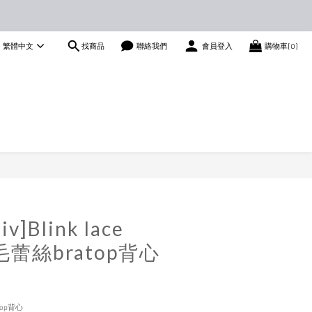
找商品
繁體中文
聯絡我們
會員登入
購物車(0)
立即購買
iv]Blink lace
睫毛蕾絲bratop背心
atop背心