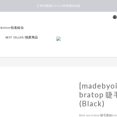
訂單消費滿NT$3500即享國內免運
新馬港澳順豐到付配送
新馬港澳順豐到付配送
p+Bottom包套組合
區
BEST SELLER/熱賣商品
[madebyoi
bratop 
(Black)
Blink lace bratop 睫毛蕾絲br