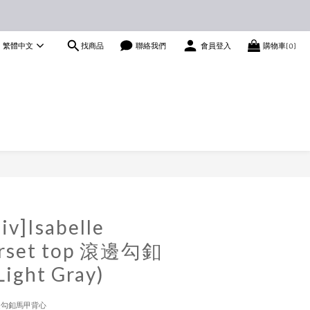
找商品
繁體中文
聯絡我們
會員登入
購物車(0)
立即購買
iv]Isabelle
corset top 滾邊勾釦
ght Gray)
top 滾邊勾釦馬甲背心