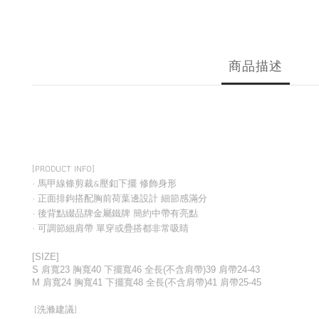
商品描述
[PRODUCT INFO]
· 馬甲線條剪裁&壓釦下擺 修飾身形
· 正面排鉤搭配胸前荷葉邊設計 細節感滿分
· 後背點綴品牌金屬鐵牌 簡約中帶有亮點
· 可調節細肩帶 單穿或疊搭都非常吸睛
[SIZE]
S 肩寬23 胸寬40 下擺寬46 全長(不含肩帶)39 肩帶24-43
M
肩寬24 胸寬41 下擺寬48 全長(不含肩帶)41 肩帶25-45
[洗滌建議]