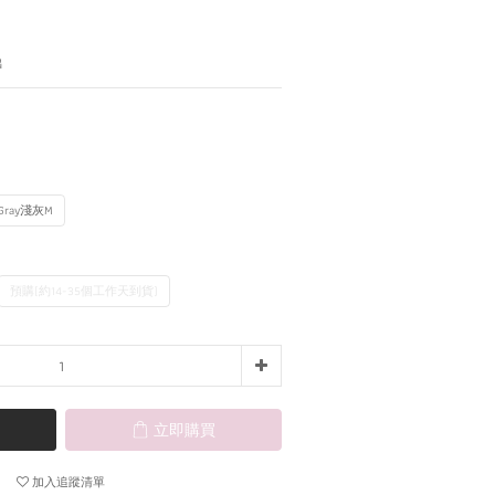
出
t Gray淺灰M
預購(約14-35個工作天到貨)
立即購買
加入追蹤清單