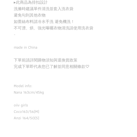
▸此商品為排扣設計
洗滌時建議單件清洗並套入洗衣袋
避免勾到其他衣物
如蕾絲布料請冷水手洗 避免機洗！
不可漂、烘、強光曝曬衣物清洗請使用洗衣袋
-
made in China
下單前請詳閱購物須知與退換貨政策
完成下單即代表您已了解並同意相關條款
♡
Model info:
Nana 163cm/45kg
oiiv girls
Coco163/56(M)
Anzi 164/50(S)