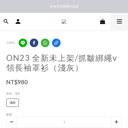
新馬港澳順豐到付配送
新會員首購國內免運
新馬港澳順豐到付配送
分享到
ON23 全新未上架/抓皺綁繩v
領長袖罩衫（淺灰）
NT$980
顏色
: 淺灰
淺灰
數量