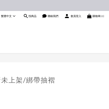
找商品
繁體中文
聯絡我們
會員登入
購物車(0)
全新未上架/綁帶抽褶
）