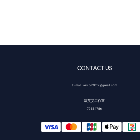
CONTACT US
E-mail: oiiv.co2017@gmail.com
歐艾艾工作室
79834786