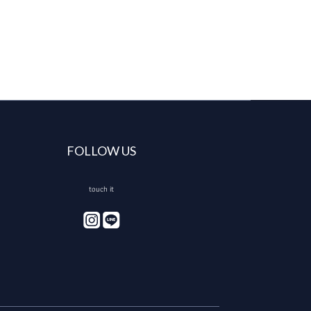
FOLLOW US
touch it