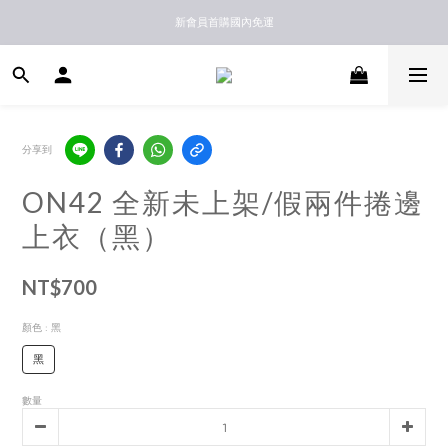
新馬港澳順豐到付配送
新會員首購國內免運
新馬港澳順豐到付配送
分享到
ON42 全新未上架/假兩件捲邊
上衣（黑）
NT$700
顏色
: 黑
黑
數量