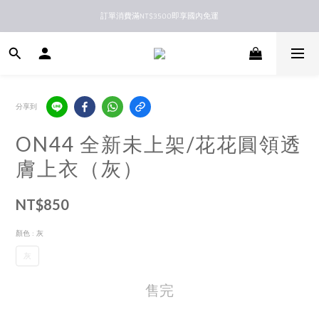
訂單消費滿NT$3500即享國內免運
新馬港澳順豐到付配送
新馬港澳順豐到付配送
分享到
ON44 全新未上架/花花圓領透
膚上衣（灰）
NT$850
顏色
: 灰
灰
售完