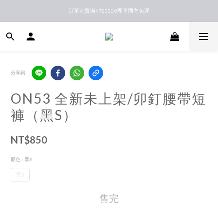
訂單消費滿NT$3500即享國內免運
新馬港澳順豐到付配送
新馬港澳順豐到付配送
分享到
ON53 全新未上架/卯釘腰帶短
褲（黑S）
NT$850
顏色
: 黑S
黑S
售完