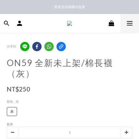
新馬港澳順豐到付配送
新會員首購國內免運
新馬港澳順豐到付配送
分享到
ON59 全新未上架/棉長襪
（灰）
NT$250
顏色
: 灰
灰
數量