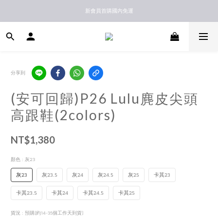
新馬港澳順豐到付配送
新會員首購國內免運
新馬港澳順豐到付配送
分享到
(安可回歸)P26 Lulu麂皮尖頭
高跟鞋(2colors)
NT$1,380
顏色
: 灰23
灰23
灰23.5
灰24
灰24.5
灰25
卡其23
卡其23.5
卡其24
卡其24.5
卡其25
貨況
: 預購(約14-35個工作天到貨)