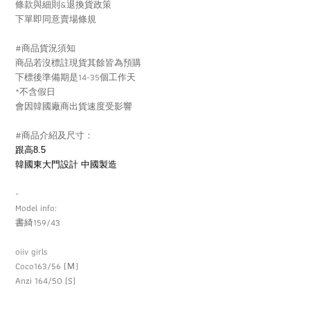
條款與細則&退換貨政策
下單即同意賣場條規
#商品貨況須知
商品若沒標註現貨其餘皆為預購
下標後準備期是14-35個工作天
*不含假日
會因韓國廠商出貨速度受影響
#商品介紹及尺寸：
跟高8.5
韓國東大門設計 中國製造
-
Model info:
書綺159/43
oiiv girls
Coco163/56 (Ｍ)
Anzi 164/50 (S)