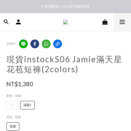
訂單消費滿NT$3500即享國內免運
新馬港澳順豐到付配送
新馬港澳順豐到付配送
分享到
現貨instockS06 Jamie滿天星
花苞短褲(2colors)
NT$1,380
顏色
: 深藍F
黑F
深藍F
貨況
: 現貨
現貨