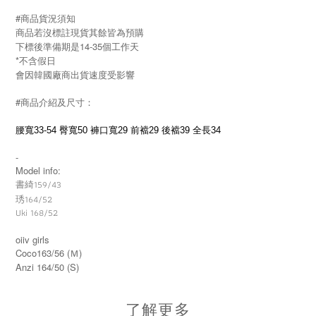
#商品貨況須知
商品若沒標註現貨其餘皆為預購
下標後準備期是14-35個工作天
*不含假日
會因韓國廠商出貨速度受影響
#商品介紹及尺寸：
腰寬33-54 臀寬50 褲口寬29 前襠29 後襠39 全長34
-
Model info:
書綺159/43
164/52
琇
Uki 168/52
oiiv girls
Coco163/56 (Ｍ)
Anzi 164/50 (S)
了解更多