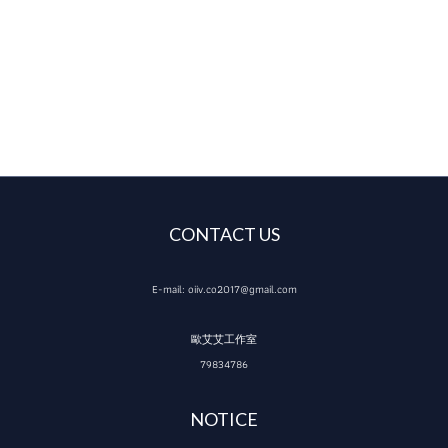
CONTACT US
E-mail: oiiv.co2017@gmail.com
歐艾艾工作室
79834786
NOTICE