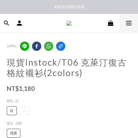
新馬港澳順豐到付配送
新會員首購國內免運
新馬港澳順豐到付配送
分享到
現貨instock/T06 克萊汀復古
格紋襯衫(2colors)
NT$1,180
顏色
: 紅
紅
藍
貨況
: 現貨
現貨