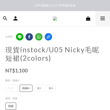
訂單消費滿NT$3500即享國內免運
新馬港澳順豐到付配送
新馬港澳順豐到付配送
分享到
現貨instock/U05 Nicky毛呢
短裙(2colors)
NT$1,100
顏色
: 棕綠M
棕綠S
棕綠M
灰S
灰M
貨況
: 現貨
現貨