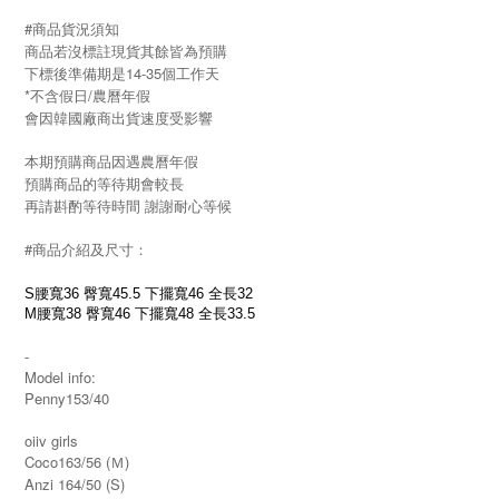
#商品貨況須知
商品若沒標註現貨其餘皆為預購
下標後準備期是14-35個工作天
*不含假日/農曆年假
會因韓國廠商出貨速度受影響
本期預購商品因遇農曆年假
預購商品的等待期會較長
再請斟酌等待時間 謝謝耐心等候
#商品介紹及尺寸：
S
腰寬36 臀寬45.5 下擺寬46 全長32
M
腰寬38 臀寬46 下擺寬48 全長33.5
-
Model info:
Penny153/40
oiiv girls
Coco163/56 (Ｍ)
Anzi 164/50 (S)