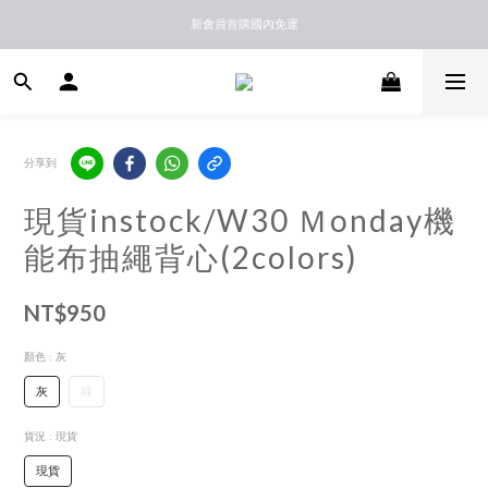
新馬港澳順豐到付配送
新會員首購國內免運
新馬港澳順豐到付配送
分享到
現貨instock/W30 Ｍonday機
能布抽繩背心(2colors)
NT$950
顏色
: 灰
灰
綠
貨況
: 現貨
現貨