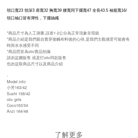
領口寬23 領深3 肩寬32 胸寬39 腰寬同下擺寬47 全長43.5 袖籠寬16/
領口袖口皆有彈性，下擺抽繩
*商品尺寸為人工測量,誤差1-2公分為正常現象非瑕疵
*商品介紹是我們親自實穿接觸布料後的心得,是我們主觀感受可能會有
時與水水感受不同
*商品照皆為oiiv實品拍攝
請勿盜圖販售 或是打oiiv同款販售
也勿盜取商品尺寸以及商品介紹
-
Model info:
小芳163/42
Sushi 158/42
oiiv girls
Coco163/54
Anzi 164/48
了解更多