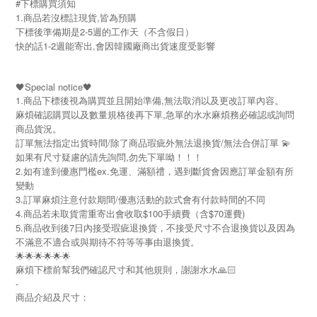
#下標購買須知
1.商品若沒標註現貨,皆為預購
下標後準備期是2-5週的工作天（不含假日）
快的話1-2週能寄出,會因韓國廠商出貨速度受影響
🖤Special notice🖤
1.商品下標後視為購買並且開始準備,無法取消以及更改訂單內容。
麻煩確認購買以及數量規格後再下單,急單的水水麻煩務必確認或詢問
商品貨況。
訂單無法指定出貨時間/除了商品瑕疵外無法退換貨/無法合併訂單 💫
如果有尺寸疑慮的請先詢問,勿先下單呦！！！
2.如有達到優惠門檻ex.免運、滿額禮，遇到斷貨會因應訂單金額有所
變動
3.訂單麻煩注意付款期間/優惠活動的款式會有付款時間的不同
4.商品若未取貨需重寄出會收取$100手續費（含$70運費)
5.商品收到後7日內接受瑕疵退換貨，不接受尺寸不合退換貨以及因為
不滿意不適合或與期待不符等等事由退換貨。
🌟🌟🌟🌟🌟🌟
麻煩下標前幫我們確認尺寸和其他規則，謝謝水水🙏🏻
-
商品介紹及尺寸：