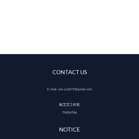
CONTACT US
E-mail: oiiv.co2017@gmail.com
歐艾艾工作室
79834786
NOTICE