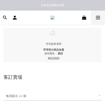
新馬港澳順豐到付配送
新會員首購國內免運
新馬港澳順豐到付配送
所有顧客適用
即享部分商品免運
適用通路：
網店
條款與細則
客訂賣場
每頁顯示 24 個