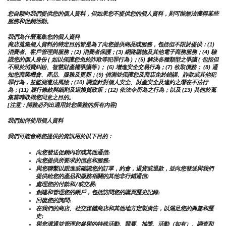
您自願向我們提供您的個人資料，但如果您不提供您的個人資料，則可能無法獲得某些
服務和促銷活動。
我們為什麼蒐集您的個人資料
商店蒐集個人資料的特定目的皆是為了向您提供商品或服務，包括但不限於提供：(1) 
消費者、客戶管理與服務；(2) 消費者保護；(3) 網路購物及其他電子商務服務；(4) 驗
證您的個人身份 ( 如以保護您免於詐欺等犯罪行為 )；(5) 解決各種類型之爭議 ( 包括但
不限於消費糾紛、智慧財產權爭議等 )； (6) 增進安全交易行為；(7) 收取債務； (8) 通
知您商業機會、產品、服務及更新；(9) 偵測並保護您及商店免於錯誤、詐欺或其他犯
罪行為，並監測遵法風險；(10) 調查針對個人安全、財產安全及違約之潛在不法行
為；(11) 履行條款與細則及退換貨政策；(12) 依法令所為之行為；以及 (13) 其他於蒐
集當時取得您同意之目的。
[注意：請務必列出適用於您業務的所有內容]
我們如何使用個人資料
我們可能會將您提供的資訊用於以下目的：
向您發送促銷內容或其他通信;
向您提供所要求的信息和服務;
與您聯繫以跟進或確認您的訂單，約會，退貨或退款，並向您發送與我們
提供給您的產品和服務相關的其他非行銷通信;
處理您的付款和/或交易;
創建和管理您的帳戶，包括訪問您的購買歷史記錄;
回復您的詢問;
在我們的商店、社交媒體商店和其他地方定製廣告，以滿足您的興趣和歷
史;
與您溝通並管理您參與的特殊活動、競賽、抽獎、活動（如有）、調查和