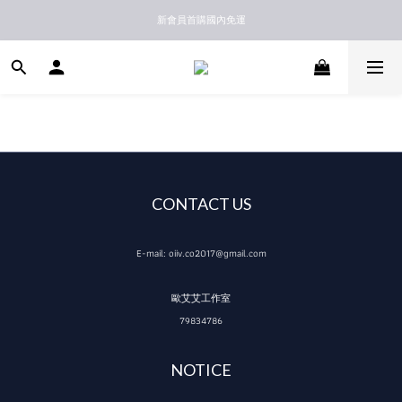
新馬港澳順豐到付配送
新會員首購國內免運
訂單消費滿NT$3500即享國內免運
新馬港澳順豐到付配送
CONTACT US
E-mail: oiiv.co2017@gmail.com
歐艾艾工作室
79834786
NOTICE