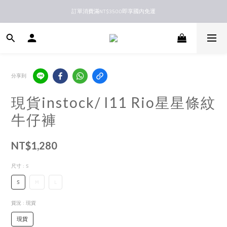
訂單消費滿NT$3500即享國內免運
新馬港澳順豐到付配送
新馬港澳順豐到付配送
分享到
現貨instock/ l11 Rio星星條紋
牛仔褲
NT$1,280
尺寸
: S
S
M
L
貨況
: 現貨
現貨