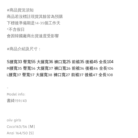
#商品貨況須知
商品若沒標註現貨其餘皆為預購
下標後準備期是14-35個工作天
*不含假日
會因韓國廠商出貨速度受影響
#商品介紹及尺寸：
S腰寬33 臀寬55 大腿寬36 褲口寬25 前襠35 後襠45 全長104
M腰寬35 臀寬56 大腿寬37 褲口寬26 前襠36 後襠46 全長106
L腰寬37 臀寬57 大腿寬38 褲口寬27 前襠37 後襠47 全長108
-
Model info:
書綺159/43
oiiv girls
Coco163/56 (Ｍ)
Anzi 164/50 (S)