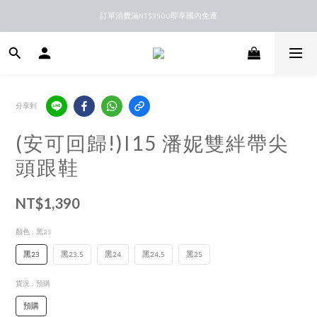
訂單消費滿NT$3500即享國內免運
新馬港澳順豐到付配送
新馬港澳順豐到付配送
分享到
(安可回歸!)I15 潘妮雙絆帶尖
頭跟鞋
NT$1,390
顏色
: 黑23
黑23
黑23.5
黑24
黑24.5
黑25
貨況
: 預購
預購