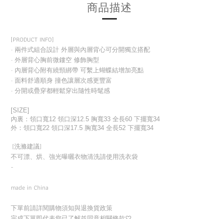
商品描述
[PRODUCT INFO]
· 兩件式組合設計 外層與內層背心可分開獨立搭配
· 外層背心胸前微鏤空 修飾胸型
· 內層背心附有繞頸綁帶 可繫上蝴蝶結增加亮點
· 面料舒適順身 撞色讓層次感更豐富
· 分開或疊穿都輕鬆穿出隨性時髦感
[SIZE]
內裏：領口寬12 領口深12.5 胸寬33 全長60 下擺寬34
外：領口寬22 領口深17.5 胸寬34 全長52 下擺寬34
[洗滌建議]
不可漂、烘、強光曝曬衣物清洗請使用洗衣袋
-
made in China
下單前請詳閱購物須知與退換貨政策
完成下單即代表您已了解並同意相關條款
♡