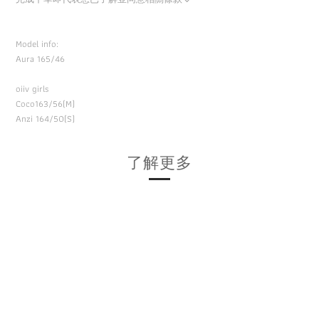
Model info:
Aura 165/46
oiiv girls
Coco163/56(M)
Anzi 164/50(S)
了解更多