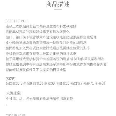
商品描述
[PRODUCT INFO]
這款上衣以貼身剪裁勾勒身形主體布料柔軟服貼
搭配異材質設計讓整體線條更有層次與變化
領口、袖口與下襬皆以木耳邊滾邊收尾細緻波浪線條自然延伸
柔化輪廓邊緣為簡約造型增添一絲輕盈且耐看的細節感
腰間特別加入異材質挖腰設計透過拼接與鏤空位置的安排
更修飾腰部線條在視覺上拉出更俐落的身形比例
袖子選用輕透網紗材質帶有若隱若現的透膚感 隨動作呈現柔和層次
整體風格低調中帶有設計感無論單穿搭配牛仔褲或作為內搭疊穿外套
都能輕鬆展現個性又不失柔美的日常造型
[SIZE]
領口寬30.5 領深9 肩寬39 胸寬39 下擺寬38 袖口寬7 袖長71 全長69
[洗滌建議]
不可漂、烘、強光曝曬衣物清洗請使用洗衣袋
-
made in China