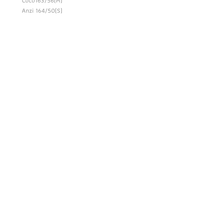
Coco163/56(M)
Anzi 164/50(S)