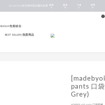
1
1
1
1
2
5
1
4
0
0
0
0
1
4
0
3
:
:
:
新馬港澳順豐到付配送
08.06(THU)首日兩件新品國內免運
日
時
分
秒
0
3
2
2
1
1
0
新馬港澳順豐到付配送
0
p+Bottom包套組合
區
BEST SELLER/熱賣商品
[madebyoi
pants 口袋
Grey)
HOPPER wild pants 口袋長褲