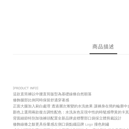
商品描述
[PRODUCT INFO]
這款直筒褲以中腰直筒版型為基礎線條自然順落
修飾腿部比例同時保留舒適穿著感
正面大腿加入刷白處理 透過層次漸變的水洗效果 讓褲身在簡約輪廓中
顏色上選用兩款復古調性配色：水洗灰色呈現中性的時髦感帶黃的卡
背面細節特別加強褲頭配置全新品牌皮標臀部口袋採立體剪裁設計
修飾線條之餘更具份量感左側口袋點綴品牌 Logo 撞色刺繡