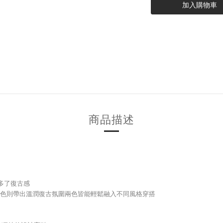
加入購物車
商品描述
多了復古感
其色則帶出溫潤復古氛圍兩色皆能輕鬆融入不同風格穿搭