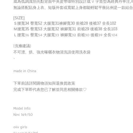
成為低調識別亮點背面中央皮帶環特別設計成 V 字造型為經典丹寧注
無論搭配貼身上衣、短版外套或寬鬆上身都能輕鬆平衡比例是一款結合
[SIZE]
Ｓ腰寬34 臀寬52 大腿寬31褲腳寬30 前襠28 後襠37 全長102
Ｍ腰寬35 臀寬53 大腿寬32 褲腳寬31 前襠29 後襠38 全長103
Ｌ腰寬36 臀寬54 大腿寬33 褲腳寬32 前襠30 後襠39 全長104
[洗滌建議]
不可漂、烘、強光曝曬衣物清洗請使用洗衣袋
-
made in China
下單前請詳閱購物須知與退換貨政策
完成下單即代表您已了解並同意相關條款
♡
Model info:
Nini 169/50
oiiv girls