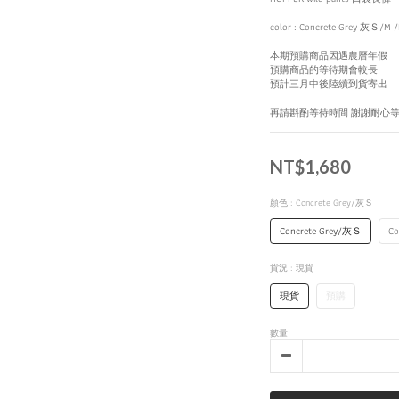
color : Concrete Grey 灰Ｓ/M /
本期預購商品因遇農曆年假
預購商品的等待期會較長
預計三月中後陸續到貨寄出
再請斟酌等待時間 謝謝耐心
NT$1,680
顏色
: Concrete Grey/灰Ｓ
Concrete Grey/灰Ｓ
Co
貨況
: 現貨
現貨
預購
數量