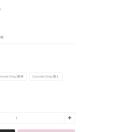
L
等候
ncrete Grey/灰Ｍ
Concrete Grey/灰Ｌ