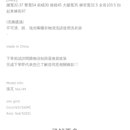
腰寬32-37 臀寬54 前檔30 後檔45 大腿寬35 褲管寬32.5 全長103.5 扣
起來褲長97
[洗滌建議]
不可漂、烘、強光曝曬衣物清洗請使用洗衣袋
-
made in China
下單前請詳閱購物須知與退換貨政策
完成下單即代表您已了解並同意相關條款
♡
Model info:
166/49
張芃
oiiv girls
Coco163/56(M)
Anzi 164/50(S)