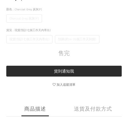
顏色
: Charcoal Grey 炭灰(F)
Charcoal Grey 炭灰(F)
貨況
: 現貨(預計七個工作天內寄出)
現貨(預計七個工作天內寄出)
預購(約14-35個工作天到貨)
售完
貨到通知我
加入追蹤清單
商品描述
送貨及付款方式