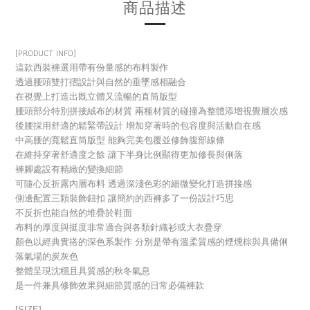
商品描述
[PRODUCT INFO]
這款西裝褲選用帶有份量感的布料製作
透過腰頭雙打摺設計與自然的垂墜感相融合
在視覺上打造出既立體又流暢的直筒版型
腰頭部分特別拼接絨布的材質 兩種材質的碰撞為整體添增視覺層次感
後腰採用舒適的鬆緊帶設計 增加穿著時的包容度與活動自在感
中高腰的寬鬆直筒版型 能夠完美包覆並修飾腹部線條
在維持穿著舒適度之餘 讓下半身比例顯得更加修長與俐落
褲腳處設有精緻的變換細節
可隨心反折露內層布料 透過深淺色彩的細微變化打造拼接感
側邊配置三顆裝飾鈕扣 讓簡約的西褲多了一份設計巧思
不反折也能自然的堆疊於鞋面
布料的厚度與挺度非常適合與各類針織衫或大衣疊穿
顏色以經典實搭的深色系製作 分別是帶有溫柔質感的煙燻棕與具備俐
落氣場的炭灰色
整體呈現沈穩且具質感的秋冬氣息
是一件兼具修飾效果與細節質感的日常必備褲款
[SIZE]