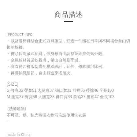
商品描述
[PRODUCT INFO]
・以舒適棉褲結合正式西褲版型，打造一件能在日常與不同場合自由切
換的棉褲。
・褲頭採隱藏式抽繩，依身形自由調整並維持俐落外觀。
・空氣棉材質柔軟親膚，帶出自然垂墜感。
・寬直筒西褲版型搭配壓線設計，延伸、修飾腿部比例。
・褲腳抽繩細節，自由打造穿搭層次。
[SIZE]
S:腰寬35 臀寬51 大腿寬37 褲口寬31 前襠36 後襠46 全長100
M:腰寬37 臀寬56 大腿寬38 褲口寬33 前襠37 後襠47 全長103
[洗滌建議]
不可漂、烘、強光曝曬衣物清洗請使用洗衣袋
-
made in China