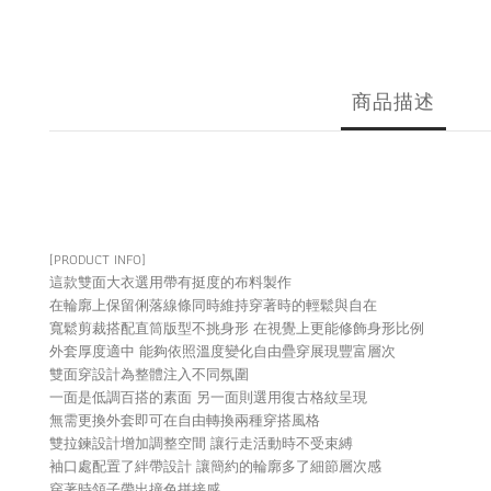
商品描述
[PRODUCT INFO]
這款雙面大衣選用帶有挺度的布料製作
在輪廓上保留俐落線條同時維持穿著時的輕鬆與自在
寬鬆剪裁搭配直筒版型不挑身形 在視覺上更能修飾身形比例
外套厚度適中 能夠依照溫度變化自由疊穿展現豐富層次
雙面穿設計為整體注入不同氛圍
一面是低調百搭的素面 另一面則選用復古格紋呈現
無需更換外套即可在自由轉換兩種穿搭風格
雙拉鍊設計增加調整空間 讓行走活動時不受束縛
袖口處配置了絆帶設計 讓簡約的輪廓多了細節層次感
穿著時領子帶出撞色拼接感