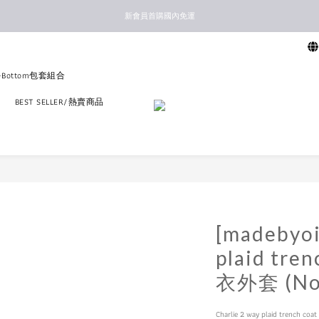
新馬港澳順豐到付配送
新會員首購國內免運
新馬港澳順豐到付配送
p+Bottom包套組合
區
BEST SELLER/熱賣商品
[madebyoi
plaid tr
衣外套 (Noi
Charlie 2 way plaid tren