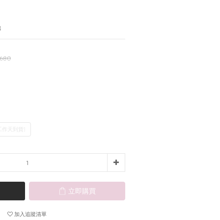
出
,680
個工作天到貨)
立即購買
加入追蹤清單