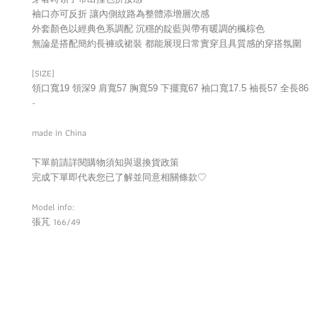
袖口亦可反折 讓內側紋路為整體添增層次感
外套顏色以經典色系調配 沉穩的靛藍與帶有暖調的楓棕色
無論是搭配簡約長褲或裙裝 都能展現日常實穿且具質感的穿搭氛圍
[SIZE]
領口寬19 領深9 肩寬57 胸寬59 下擺寬67 袖口寬17.5 袖長57 全長86
-
made in China
下單前請詳閱購物須知與退換貨政策
完成下單即代表您已了解並同意相關條款
♡
Model info:
166/49
張芃