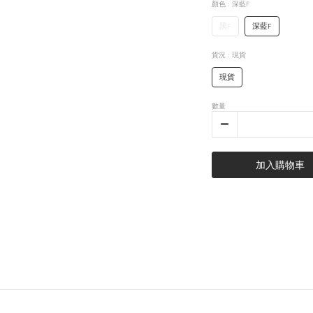
顏色
: 深藍F
黑F
深藍F
貨況
: 現貨
現貨
數量
加入購物車