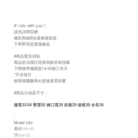
#♡oiiv with you♡
請先詳閱官網
條款與細則&退換貨政策
下單即同意賣場條規
#商品貨況須知
商品若沒標註現貨其餘皆為預購
下標後準備期是14-35個工作天
*不含假日
會因韓國廠商出貨速度受影響
#商品介紹及尺寸：
腰寬33-54 臀寬50 褲口寬29 前襠29 後襠39 全長34
-
Model info:
書綺159/43
164/52
琇