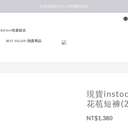
訂單消費滿NT$3500即享國內免運
新馬港澳順豐到付配送
新馬港澳順豐到付配送
p+Bottom包套組合
區
BEST SELLER/熱賣商品
現貨insto
花苞短褲(2c
NT$1,380