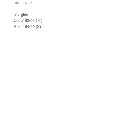
Uki 168/52
oiiv girls
Coco163/56 (Ｍ)
Anzi 164/50 (S)