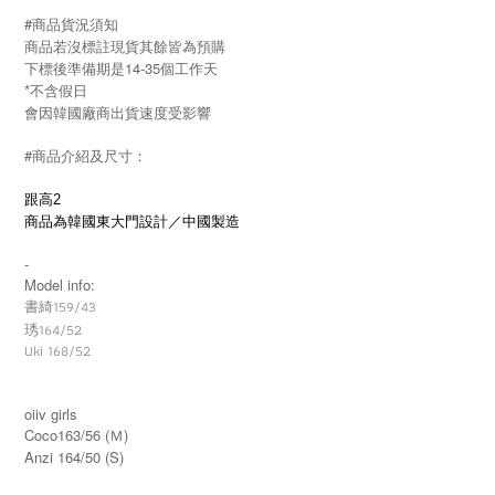
#商品貨況須知
商品若沒標註現貨其餘皆為預購
下標後準備期是14-35個工作天
*不含假日
會因韓國廠商出貨速度受影響
#商品介紹及尺寸：
跟高2
商品為韓國東大門設計／中國製造
-
Model info:
書綺159/43
164/52
琇
Uki 168/52
oiiv girls
Coco163/56 (Ｍ)
Anzi 164/50 (S)