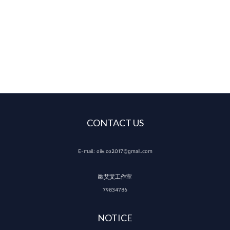
CONTACT US
E-mail: oiiv.co2017@gmail.com
歐艾艾工作室
79834786
NOTICE