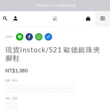
訂單消費滿NT$3500即享國內免運
新馬港澳順豐到付配送
新馬港澳順豐到付配送
分享到
現貨instock/S21 歐德銀珠夾
腳鞋
NT$1,380
顏色
: 棕23
棕23
棕23.5
棕24
棕24.5
棕25
貨況
: 現貨
現貨