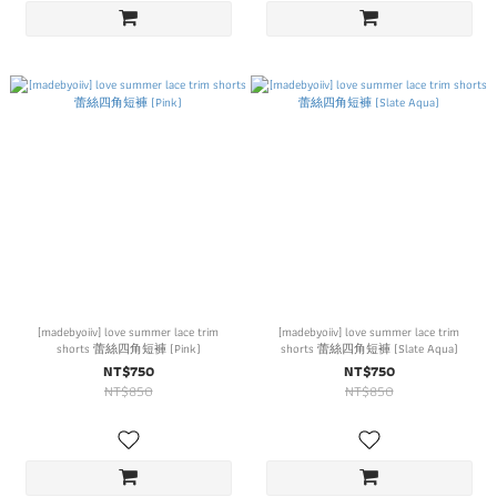
[madebyoiiv] love summer lace trim
[madebyoiiv] love summer lace trim
shorts 蕾絲四角短褲 (Pink)
shorts 蕾絲四角短褲 (Slate Aqua)
NT$750
NT$750
NT$850
NT$850