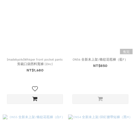
售完
[madebyoiiv]Whisper front pocket pants
ON56 全新未上架/條紋花苞褲（藍F）
剪裁口袋西料寬褲 (Zinc)
NT$850
NT$1,680