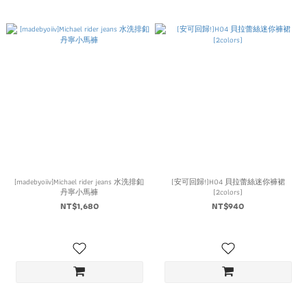
[madebyoiiv]Michael rider jeans 水洗排釦
(安可回歸!)H04 貝拉蕾絲迷你褲裙
丹寧小馬褲
(2colors)
NT$1,680
NT$940