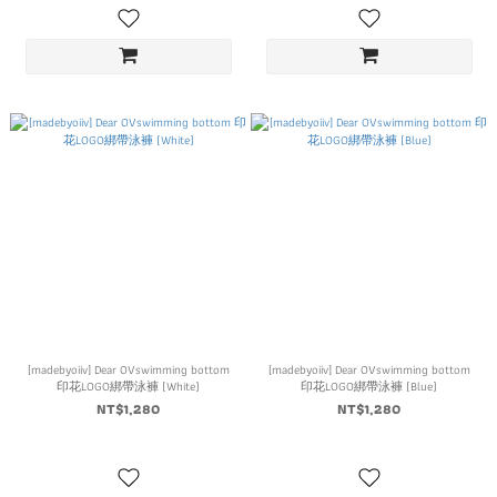
[madebyoiiv] Dear OVswimming bottom
[madebyoiiv] Dear OVswimming bottom
印花LOGO綁帶泳褲 (White)
印花LOGO綁帶泳褲 (Blue)
NT$1,280
NT$1,280