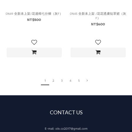
ON49 全新未上架/花邊棉七分褲（灰F）
ON45 全新未上架 /花花透膚短罩裙（灰
F）
NT$500
NT$600
1
2
3
4
5
CONTACT US
E-mail: oiiv.co2017@gmail.com