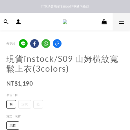
訂單消費滿NT$3500即享國內免運
新馬港澳順豐到付配送
新馬港澳順豐到付配送
分享到
現貨instock/S09 山姆橫紋寬
鬆上衣(3colors)
NT$1,190
顏色
: 粉
粉
深灰
藍
貨況
: 現貨
現貨