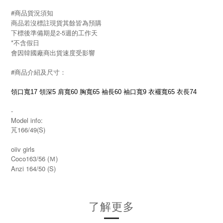
#商品貨況須知
商品若沒標註現貨其餘皆為預購
下標後準備期是2-5週的工作天
*不含假日
會因韓國廠商出貨速度受影響
#商品介紹及尺寸：
領口寬17 領深5 肩寬60 胸寬65 袖長60 袖口寬9 衣襬寬65 衣長74
-
Model info:
芃166/49(S)
oiiv girls
Coco163/56 (Ｍ)
Anzi 164/50 (S)
了解更多