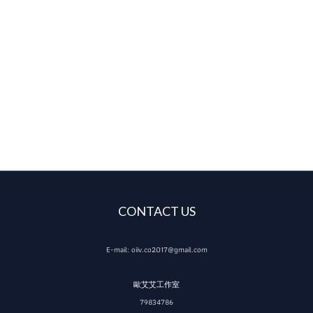
CONTACT US
E-mail: oiiv.co2017@gmail.com
歐艾艾工作室
79834786