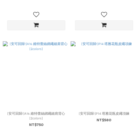
(安可回歸!)A16 維特蕾絲綁繩細肩背心
(安可回歸!)P14 塔雅花瓶皮繩項鍊
(2colors)
NT$580
NT$750