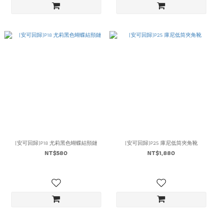
(安可回歸)P18 尤莉黑色蝴蝶結頸鏈
(安可回歸)P25 庫尼低筒夾角靴
NT$580
NT$1,880