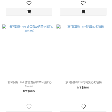
(安可回歸)P03 吉亞蕾絲肩帶V領背心
(安可回歸)P15 托莉愛心釦項鍊
(2colors)
NT$580
NT$890