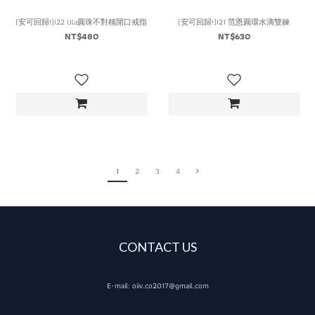
(安可回歸!)I22 Ula圓珠不對稱開口戒指
(安可回歸!)I21 范恩圓環水滴雙鍊
NT$480
NT$630
1
2
3
4
CONTACT US
E-mail: oiiv.co2017@gmail.com