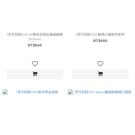
(安可回歸!)I29 Rei素色百搭針織過膝襪
(安可回歸!)I26 帕瑪小翅膀耳骨夾
(2colors)
NT$450
NT$340